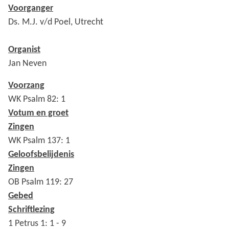
Voorganger
Ds. M.J. v/d Poel, Utrecht
Organist
Jan Neven
Voorzang
WK Psalm 82: 1
Votum en groet
Zingen
WK Psalm 137: 1
Geloofsbelijdenis
Zingen
OB Psalm 119: 27
Gebed
Schriftlezing
1 Petrus 1: 1 - 9