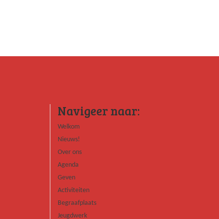
Navigeer naar:
Welkom
Nieuws!
Over ons
Agenda
Geven
Activiteiten
Begraafplaats
Jeugdwerk