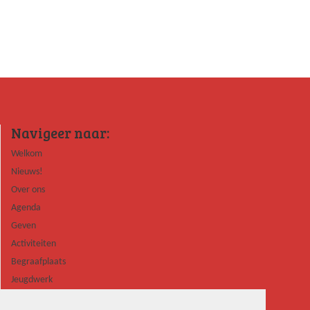
Navigeer naar:
Welkom
Nieuws!
Over ons
Agenda
Geven
Activiteiten
Begraafplaats
Jeugdwerk
Contact