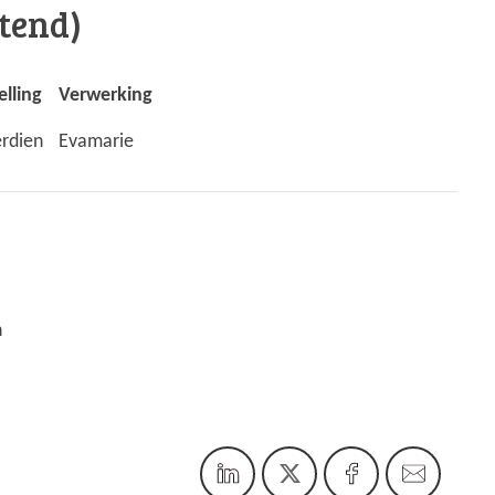
tend)
elling
Verwerking
rdien
Evamarie
n