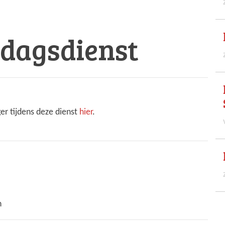
ndagsdienst
er tijdens deze dienst
hier
.
n