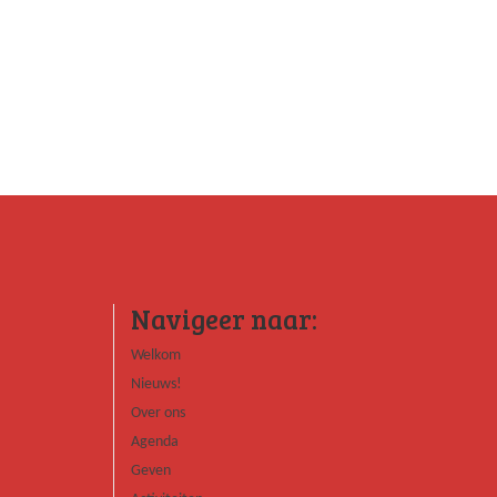
Navigeer naar:
Welkom
Nieuws!
Over ons
Agenda
Geven